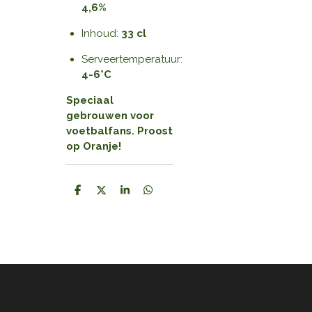
4,6%
Inhoud:
33 cl
Serveertemperatuur:
4-6°C
Speciaal
gebrouwen voor
voetbalfans. Proost
op Oranje!
D
D
S
D
e
e
h
e
l
e
a
l
e
l
r
e
n
e
n