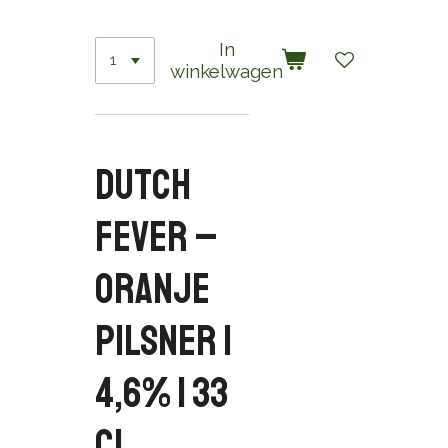
In
winkelwagen
Dutch
Fever –
Oranje
Pilsner |
4,6% | 33
cl