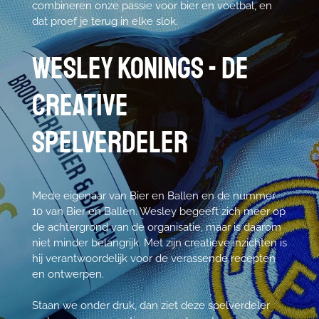
combineren onze passie voor bier en voetbal, en
dat proef je terug in elke slok.
Wesley Konings - De
creative
spelverdeler
Mede eigenaar van Bier en Ballen en de nummer
10 van Bier en Ballen. Wesley begeeft zich meer op
de achtergrond van de organisatie, maar is daarom
niet minder belangrijk. Met zijn creatieve inzichten is
hij verantwoordelijk voor de verassende recepten
en ontwerpen.
Staan we onder druk, dan ziet deze spelverdeler