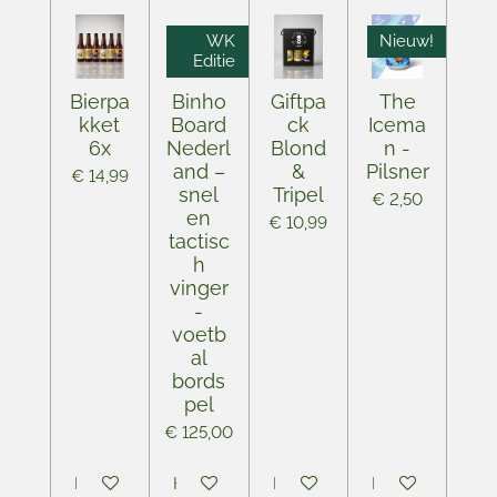
WK
Nieuw!
Editie
Bierpa
Binho
Giftpa
The
kket
Board
ck
Icema
6x
Nederl
Blond
n -
and –
&
Pilsner
€ 14,99
snel
Tripel
€ 2,50
en
€ 10,99
tactisc
h
vinger
-
voetb
al
bords
pel
€ 125,00
In winkelwagen
Houd mij op de hoogte
In winkelwagen
In winkelwagen