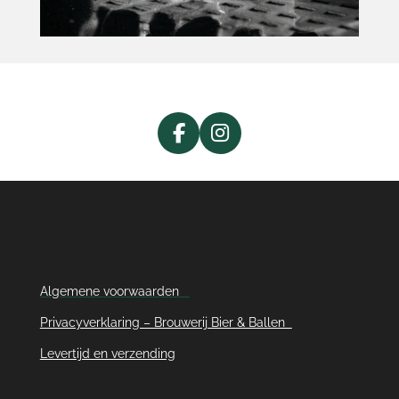
F
I
a
n
c
s
e
t
b
a
o
g
o
r
k
a
Algemene voorwaarden
m
Privacyverklaring – Brouwerij Bier & Ballen
Levertijd en verzending