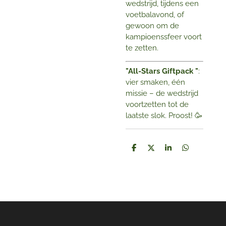
wedstrijd, tijdens een
voetbalavond, of
gewoon om de
kampioenssfeer voort
te zetten.
"All-Stars Giftpack "
:
vier smaken, één
missie – de wedstrijd
voortzetten tot de
laatste slok. Proost! 🥳
D
D
S
D
e
e
h
e
l
e
a
l
e
l
r
e
n
e
n