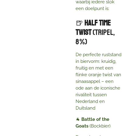
waarbij iedere slok
een doelpunt is:
🍺
Half Time
Twist
(Tripel,
8 %)
De perfecte ruststand
in biervorm: kruidig,
fruitig en met een
flinke oranje twist van
sinaasappel – een
ode aan de iconische
rivaliteit tussen
Nederland en
Duitsland
🐐
Battle of the
Goats
(Bockbier)