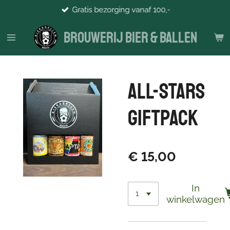
Gratis bezorging vanaf 100,-
Ga
direct
Brouwerij Bier & Ballen
naar
de
hoofdinhoud
All-Stars
Giftpack
€ 15,00
In
winkelwagen