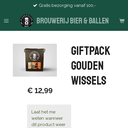
Gratis bezorging vanaf 100,-
Ga
direct
naar
Brouwerij Bier & Ballen
de
hoofdinhoud
Giftpack
Gouden
Wissels
€ 12,99
Laat het me
weten wanneer
dit product weer