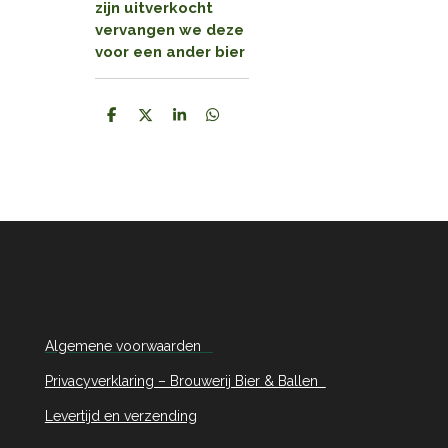
zijn uitverkocht
vervangen we deze
voor een ander bier
D
D
S
D
e
e
h
e
l
e
a
l
e
l
r
e
n
e
n
Algemene voorwaarden
Privacyverklaring – Brouwerij Bier & Ballen
Levertijd en verzending