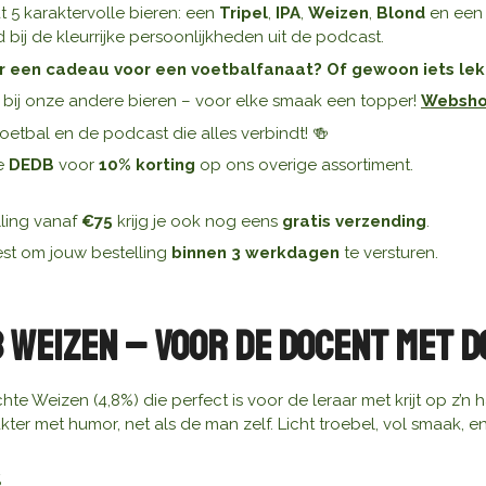
 5 karaktervolle bieren: een
Tripel
,
IPA
,
Weizen
,
Blond
en ee
 bij de kleurrijke persoonlijkheden uit de podcast.
r een cadeau voor een voetbalfanaat? Of gewoon iets lekk
s bij onze andere bieren – voor elke smaak een topper!
Websh
voetbal en de podcast die alles verbindt! 🍻
e
DEDB
voor
10% korting
op ons overige assortiment.
lling vanaf
€75
krijg je ook nog eens
gratis verzending
.
st om jouw bestelling
binnen 3 werkdagen
te versturen.
B Weizen – Voor de Docent met D
chte Weizen (4,8%) die perfect is voor de leraar met krijt op z’n
ter met humor, net als de man zelf. Licht troebel, vol smaak, en 
%