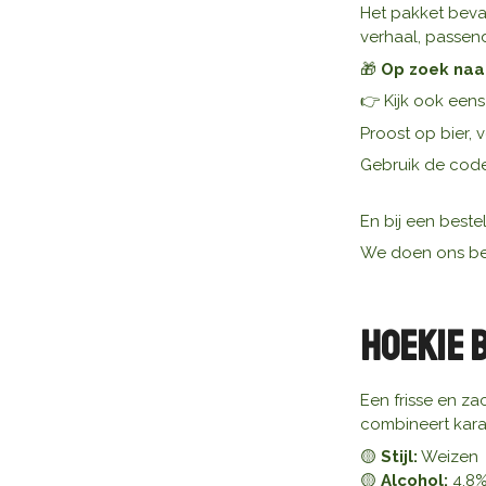
Het pakket bevat
verhaal, passend
🎁
Op zoek naa
👉 Kijk ook een
Proost op bier, 
Gebruik de cod
En bij een beste
We doen ons be
Hoekie 
Een frisse en za
combineert karak
🟡
Stijl:
Weizen
🟡
Alcohol:
4,8