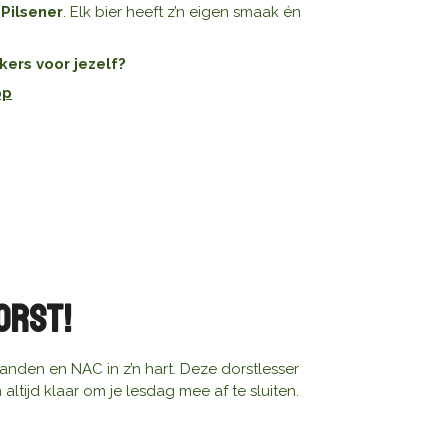
n
Pilsener
. Elk bier heeft z’n eigen smaak én
ers voor jezelf?
op
orst!
 handen en NAC in z’n hart. Deze dorstlesser
altijd klaar om je lesdag mee af te sluiten.