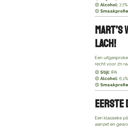
🟡
Alcohol:
7,7%
🟡
Smaakprofie
Mart’s 
Lach!
Een uitgesproken
recht voor z’n r
🟡
Stijl:
IPA
🟡
Alcohol:
6,1%
🟡
Smaakprofie
Eerste 
Een klassieke pi
aanzet en gewoo