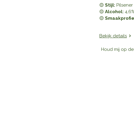
🟡
Stijl:
Pilsener
🟡
Alcohol:
4,6
🟡
Smaakprofie
Bekijk details
Houd mij op d