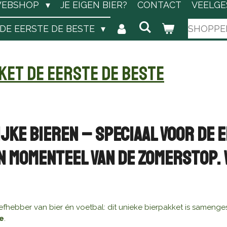
EBSHOP
JE EIGEN BIER?
CONTACT
VEELGE
DE EERSTE DE BESTE
SHOPPE
ket De Eerste De Beste
ijke Bieren – Speciaal voor De 
n momenteel van de Zomerstop. W
iefhebber van bier én voetbal: dit unieke bierpakket is samen
e
.