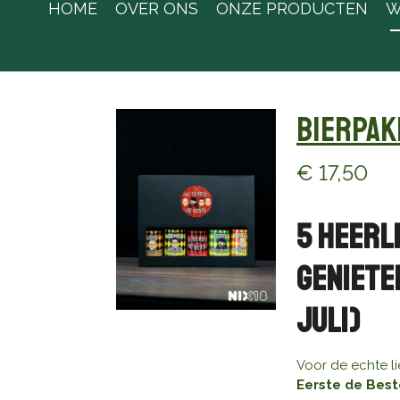
HOME
OVER ONS
ONZE PRODUCTEN
W
Bierpak
€ 17,50
5 Heerl
geniete
juli)
Voor de echte l
Eerste de Best