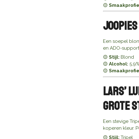
🟡
Smaakprofie
Joopies
Een soepel blond
en ADO-supporte
🟡
Stijl:
Blond
🟡
Alcohol:
5,9
🟡
Smaakprofie
Lars’ L
Grote S
Een stevige Trip
koperen kleur. 
🟡
Stijl:
Tripel