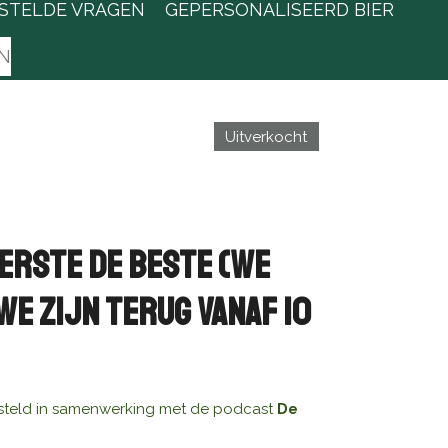
STELDE VRAGEN
GEPERSONALISEERD BIER
N
Uitverkocht
Eerste de Beste (We
e zijn terug vanaf 10
gesteld in samenwerking met de podcast
De